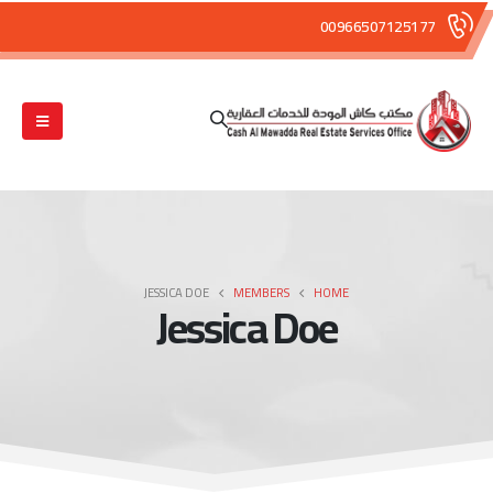
00966507125177
JESSICA DOE
MEMBERS
HOME
Jessica Doe